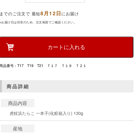
8月12日
までのご注文で 最短
にお届け
※お届け日は目安のため、注文画面でご確認ください。
商品番号：T17 T19 T21 Ｔ１７ Ｔ１９ Ｔ２１
商品詳細
商品内容
虎杖浜たらこ 一本子(化粧箱入り) 130g
産地