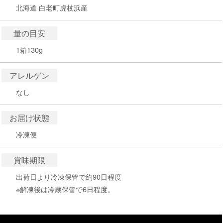
北海道 白老町虎杖浜産
量の目安
1箱130g
アレルゲン
なし
お届け状態
冷凍便
賞味期限
出荷日より冷凍保管で約90日程度
※解凍後は冷蔵保管で6日程度。