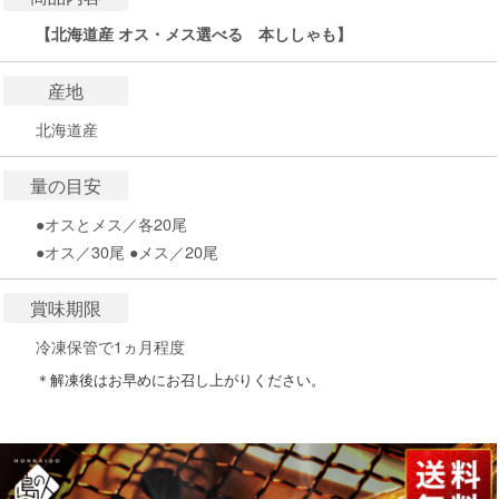
【北海道産 オス・メス選べる 本ししゃも】
産地
北海道産
量の目安
●オスとメス／各20尾
●オス／30尾 ●メス／20尾
賞味期限
冷凍保管で1ヵ月程度
＊解凍後はお早めにお召し上がりください。