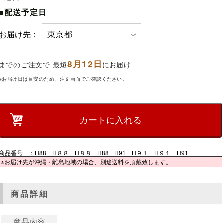
■配送予定日
お届け先：
8月12日
までのご注文で 最短
にお届け
※お届け日は目安のため、注文画面でご確認ください。
商品番号 ：H88 H８８ H８８ H88 H91 H９１ H９１ H91
※お届け先が沖縄・離島地域の場合、別途送料を頂戴致します。
商品詳細
商品内容