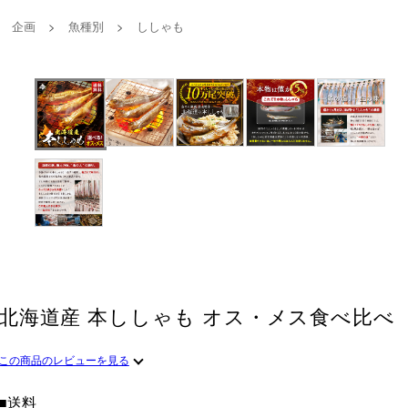
企画
>
魚種別
>
ししゃも
北海道産 本ししゃも オス・メス食べ比べ
この商品のレビューを見る
■送料